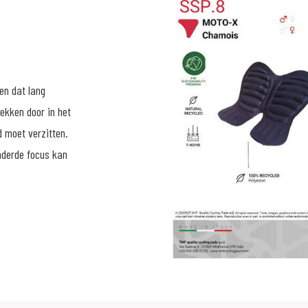
en dat lang
rekken door in het
d moet verzitten.
nderde focus kan