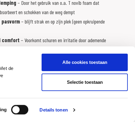
sdemping
– Door het gebruik van o.a. T novib foam dat
 absorbeert en schokken van de weg dempt
e pasvorm
– blijft strak en op zijn plek (geen opkruipende
 comfort
– Voorkomt schuren en irritatie door ademende
roog, fris en vrij bewegen
Alle cookies toestaan
ne onderbroek. Dit is jouw geheime upgrade op de motor.
 Met de
we
Selectie toestaan
ing
Details tonen