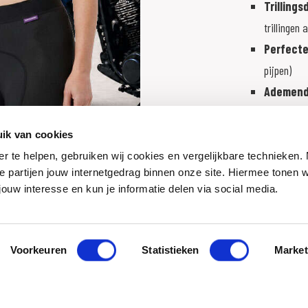
Trilling
trillingen
Perfect
pijpen)
Ademend
stoffen. D
ik van cookies
Dit is geen gewo
er te helpen, gebruiken wij cookies en vergelijkbare technieken.
e partijen jouw internetgedrag binnen onze site. Hiermee tonen 
jouw interesse en kun je informatie delen via social media.
Voorkeuren
Statistieken
Market