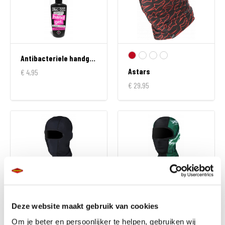
Antibacteriele handgel 120ml
Astars
€ 4,95
€ 29,95
Balaclava Ark
Deze website maakt gebruik van cookies
Balaclava Mane
€ 19,95
Om je beter en persoonlijker te helpen, gebruiken wij