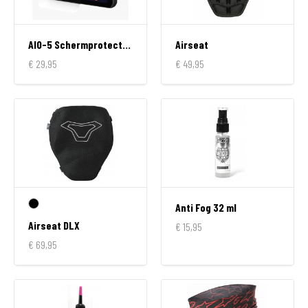
AIO-5 Schermprotector MFP0124
Airseat
€ 29,95
€ 49,95
Anti Fog 32 ml
Airseat DLX
€ 15,95
€ 69,95