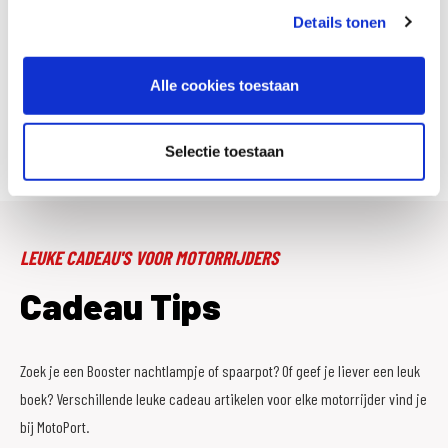
Details tonen
Bike Care Essentials Kit
Bikespray Duo pack
€ 52,95
€ 27,95
Alle cookies toestaan
1
2
3
4
..
12
Selectie toestaan
LEUKE CADEAU'S VOOR MOTORRIJDERS
Cadeau Tips
Zoek je een Booster nachtlampje of spaarpot? Of geef je liever een leuk
boek? Verschillende leuke cadeau artikelen voor elke motorrijder vind je
bij MotoPort.