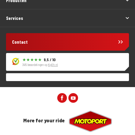
Producten
Services
Contact
9,5 / 10
3415 beoordelingen op
KiyOh.nl
More for your ride