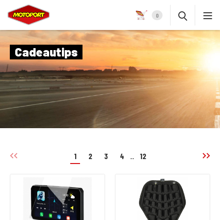
0
Cadeautips
1
2
3
4
..
12