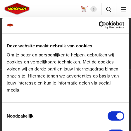
0
Klantenservice
Motoren
Deze website maakt gebruik van cookies
Om je beter en persoonlijker te helpen, gebruiken wij
Producten
cookies en vergelijkbare technieken. Met de cookies
volgen wij en derde partijen jouw internetgedrag binnen
onze site. Hiermee tonen we advertenties op basis van
Services
jouw interesse en kun je informatie delen via social
media.
Contact
Toestemmingsselectie
Noodzakelijk
9,5 / 10
3415 beoordelingen op
KiyOh.nl