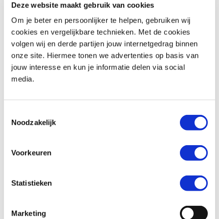
Deze website maakt gebruik van cookies
Om je beter en persoonlijker te helpen, gebruiken wij
cookies en vergelijkbare technieken. Met de cookies
volgen wij en derde partijen jouw internetgedrag binnen
onze site. Hiermee tonen we advertenties op basis van
Verwarmd
jouw interesse en kun je informatie delen via social
media.
Motorhandschoenen
Toestemmingsselectie
Noodzakelijk
heren
Voorkeuren
Op zoek naar een paar motorhandschoenen voor heren, dan ben je bij
Statistieken
MotoPort aan het juiste adres. Er is een ruim assortiment
motorhandschoenen beschikbaar voor verschillende
weersomstandigheden. Check het in de MotoPort webshop of kom langs
Marketing