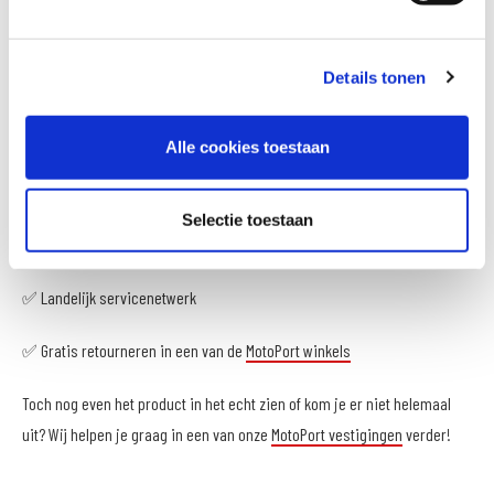
in een van de MotoPort vestigingen.
De voordelen van MotoPort:
Details tonen
✅ Op werkdagen voor 16:00 uur besteld = volgende werkdag in huis
Alle cookies toestaan
✅ 100 dagen bedenktijd!
Selectie toestaan
✅ Gratis verzending vanaf € 100,-
✅ Landelijk servicenetwerk
✅ Gratis retourneren in een van de
MotoPort winkels
Toch nog even het product in het echt zien of kom je er niet helemaal
uit? Wij helpen je graag in een van onze
MotoPort vestigingen
verder!