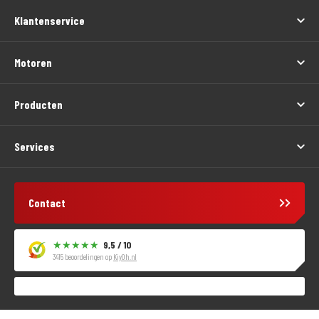
Klantenservice
Motoren
Producten
Services
Contact
9,5 / 10
3415 beoordelingen op
KiyOh.nl