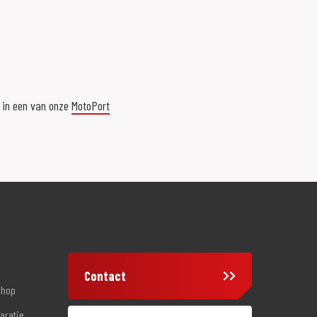
r in een van onze
MotoPort
Contact
shop
aratie