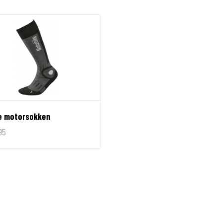
e motorsokken
95