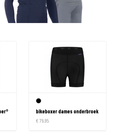
per®
bikeboxer dames onderbroek
€ 79,95