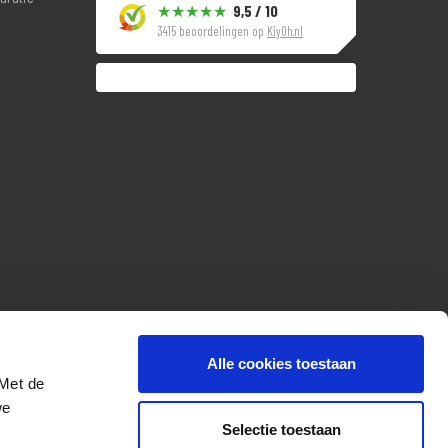
9,5 / 10
3415 beoordelingen op
KiyOh.nl
Alle cookies toestaan
 Met de
we
Selectie toestaan