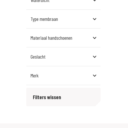
XXXL
Nee
Type membraan
Gore-tex Infinium
Materiaal handschoenen
Textiel
Geslacht
Dames
Merk
Heren
Dane
Unisex
Filters wissen
bikeboxer