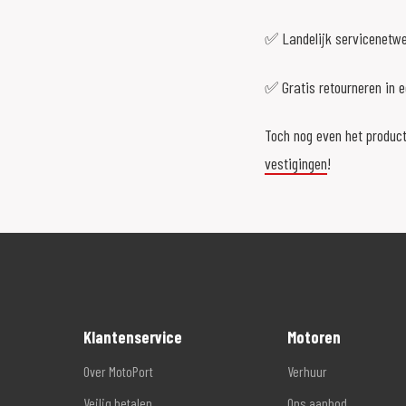
✅ Landelijk servicenetw
✅ Gratis retourneren in 
Toch nog even het product
vestigingen
!
Klantenservice
Motoren
Over MotoPort
Verhuur
Veilig betalen
Ons aanbod