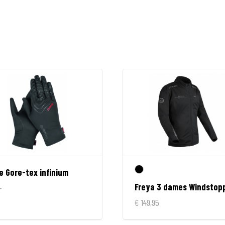
e Gore-tex infinium
Freya 3 dames Windstop
-
€ 149,95