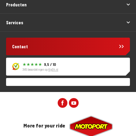
Producten
Services
Contact
9,5 / 10
3415 beoordelingen op
KiyOh.nl
More for your ride