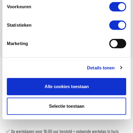
Voorkeuren
Statistieken
BMW
Falco
Marketing
Details tonen
Meer weten? Bezoek dan snel een vestiging bij jou in de buurt voor de
nieuwste collectie motorlaarzen en schoenen. Het assortiment kan per
Alle cookies toestaan
vestiging verschillen. Informeer voor actuele collectie en voorraad bij
jouw vestiging.
Selectie toestaan
De voordelen van MotoPort:
✅ Op werkdagen voor 16:00 uur besteld = volgende werkdag in huis