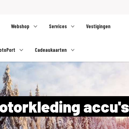
Webshop
Services
Vestigingen
otoPort
Cadeaukaarten
torkleding accu'