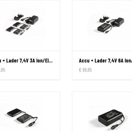
Accu + Lader 7,4V 3A Ion/Electron/Progress/Unite
,95
€ 99,95