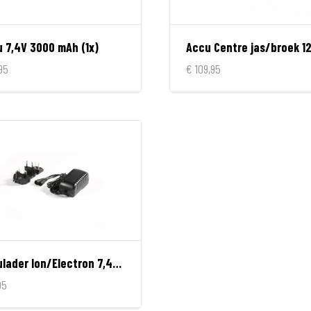
 7,4V 3000 mAh (1x)
95
€ 109,95
Acculader Ion/Electron 7,4V 2A
95