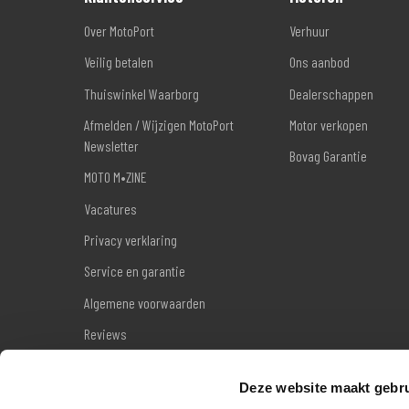
Over MotoPort
Verhuur
Veilig betalen
Ons aanbod
Thuiswinkel Waarborg
Dealerschappen
Afmelden / Wijzigen MotoPort
Motor verkopen
Newsletter
Bovag Garantie
MOTO M•ZINE
Vacatures
Privacy verklaring
Service en garantie
Algemene voorwaarden
Reviews
Sitemap
Deze website maakt gebru
Wettelijke garantie