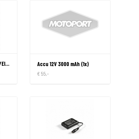
Accu + Lader 7,4V 6A Ion/Electron/Progress/Unite
Accu 12V 3000 mAh (1x)
€ 55,-