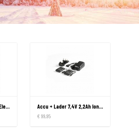
Accu + Lader 12V 6A Ion/Electron/Progress/Unite
Accu + Lader 7,4V 2,2Ah Ion/Electron/Progress/Unite
€ 99,95