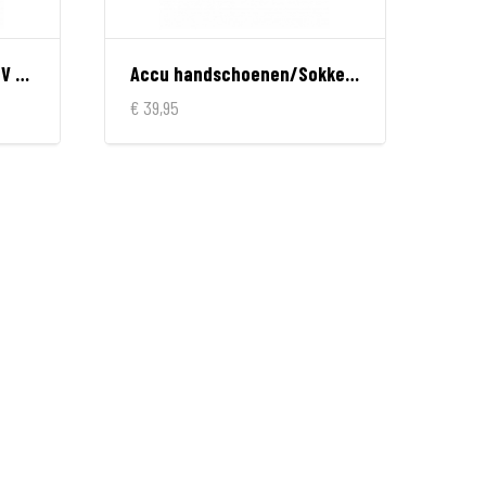
Accu Centre jas/broek 12V 6A (1x)
Accu handschoenen/Sokken 7,4V 2,2A
€ 39,95