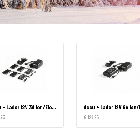
Accu + Lader 12V 3A Ion/Electron/Progress/Unite
,95
€ 129,95