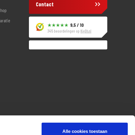
Contact
shop
aratie
9,5 / 10
3415 beoordelingen op
KiyOh.nl
Alle cookies toestaan