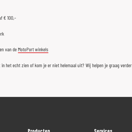
f € 100,-
erk
een van de
MotoPort winkels
 in het echt zien of kom je er niet helemaal uit? Wij helpen je graag verde
Producten
Services