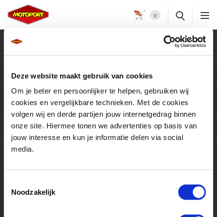
0
Klantenservice
Motoren
Deze website maakt gebruik van cookies
Om je beter en persoonlijker te helpen, gebruiken wij
Producten
cookies en vergelijkbare technieken. Met de cookies
volgen wij en derde partijen jouw internetgedrag binnen
onze site. Hiermee tonen we advertenties op basis van
Services
jouw interesse en kun je informatie delen via social
media.
Contact
Toestemmingsselectie
Noodzakelijk
9,5 / 10
3415 beoordelingen op
KiyOh.nl