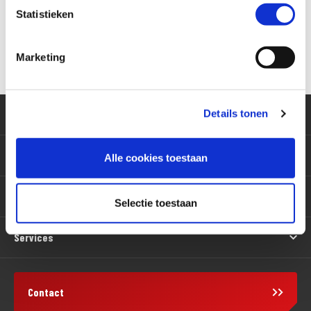
Statistieken
T515-TOOLBAG voor S250 TOOLBOX
€ 40,18
Marketing
Details tonen
Klantenservice
Motoren
Alle cookies toestaan
Producten
Selectie toestaan
Services
Contact