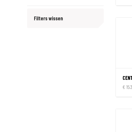
Acebikes
Filters wissen
Bike Lift
CEN
€ 153