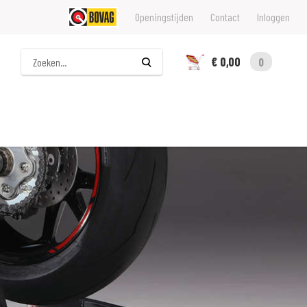
Openingstijden
Contact
Inloggen
Zoeken
€ 0,00
0