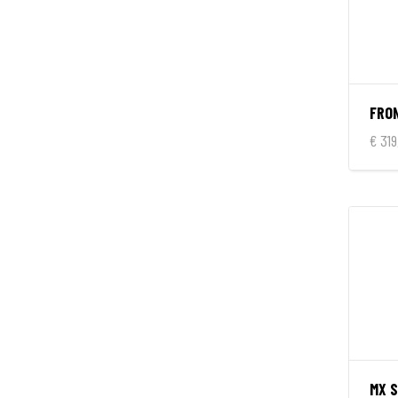
FRO
€ 319
MX S