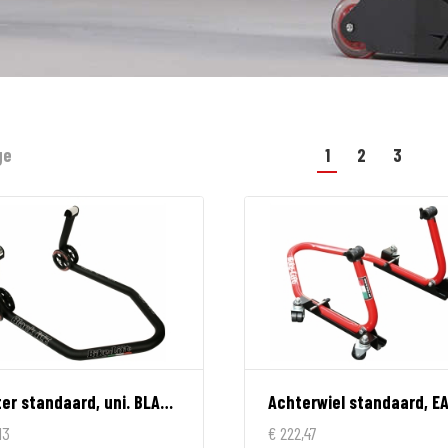
ge
1
2
3
Achter standaard, uni. BLACK ICE
13
€ 222,47