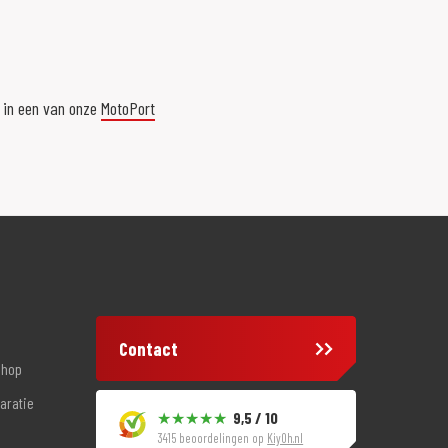
r in een van onze
MotoPort
Contact
shop
aratie
9,5 / 10
3415 beoordelingen op
KiyOh.nl