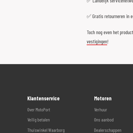
✅ Landelijk servicenetw
✅ Gratis retourneren in 
Toch nog even het product
vestigingen
!
Klantenservice
Motoren
Over MotoPort
Verhuur
Veilig betalen
Ons aanbod
Thuiswinkel Waarborg
Dealerschappen