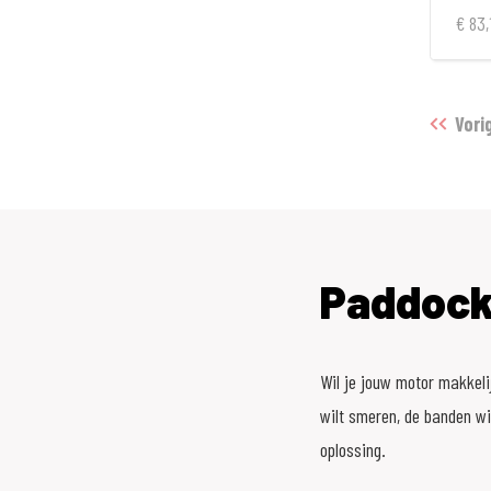
€ 83,
Vori
Paddock
Wil je jouw motor makkeli
wilt smeren, de banden wi
oplossing.