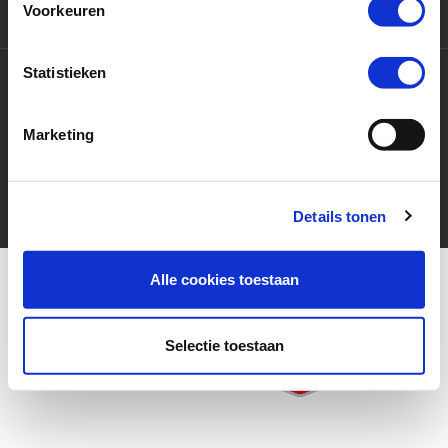
Voorkeuren
Services
Statistieken
Contact
Marketing
9,5 / 10
3415 beoordelingen op
KiyOh.nl
Details tonen
Alle cookies toestaan
Selectie toestaan
More for your ride