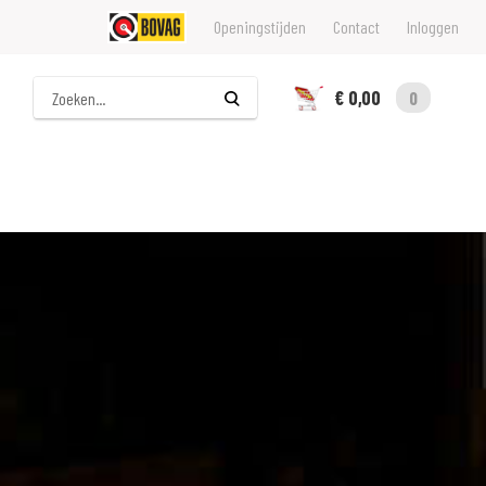
Openingstijden
Contact
Inloggen
Zoeken
€ 0,00
0