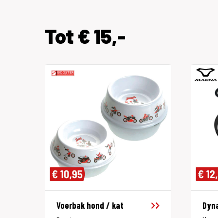
Tot € 15,-
Voerbak hond / kat
Dyna