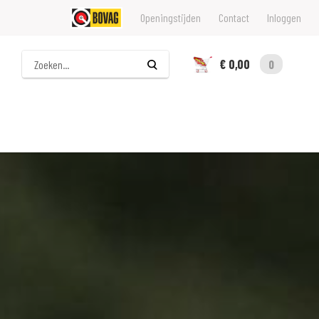
Openingstijden
Contact
Inloggen
Zoeken
€ 0,00
0