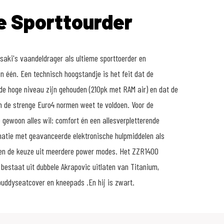
e Sporttourder
ki's vaandeldrager als ultieme sporttoerder en
n één. Een technisch hoogstandje is het feit dat de
fde hoge niveau zijn gehouden (210pk met RAM air) en dat de
 de strenge Euro4 normen weet te voldoen. Voor de
e gewoon alles wil: comfort én een allesverpletterende
natie met geavanceerde elektronische hulpmiddelen als
 en de keuze uit meerdere power modes. Het ZZR1400
estaat uit dubbele Akrapovic uitlaten van Titanium,
uddyseatcover en kneepads .En hij is zwart.