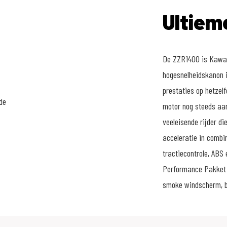
Ultiem
De ZZR1400 is Kawasa
hogesnelheidskanon i
prestaties op hetzel
motor nog steeds aan
veeleisende rijder di
acceleratie in combi
tractiecontrole, ABS
Performance Pakket b
smoke windscherm, b