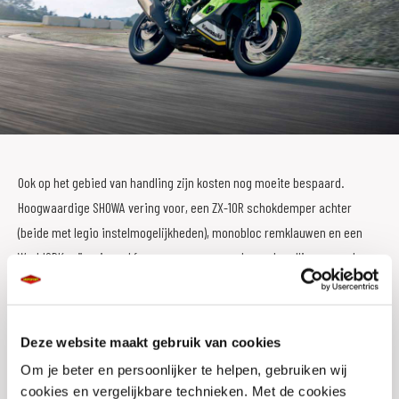
Ook op het gebied van handling zijn kosten nog moeite bespaard.
Hoogwaardige SHOWA vering voor, een ZX-10R schokdemper achter
(beide met legio instelmogelijkheden), monobloc remklauwen en een
WorldSBK geïnspireerd frame zorgen voor scherpe handling en veel
vertrouwen. Om de sportieve aspiraties van de Ninja ZX-4RR kracht bij te
zetten is het full colour TFT-display uitgerust met een Track Mode welke
rondetijden en toerentallen vanaf 10.000tpm weergeeft.
Deze website maakt gebruik van cookies
Om je beter en persoonlijker te helpen, gebruiken wij
Om ook op straat maximaal rijplezier te beleven is deze Ninja voorzien
cookies en vergelijkbare technieken. Met de cookies