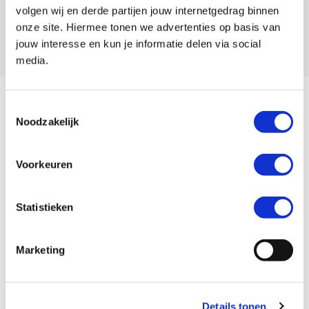
van hogere clip-ons en een comfortabele zithouding. De 2025 Ninja ZX-
volgen wij en derde partijen jouw internetgedrag binnen
4RR is in deze nieuwe kleurstelling vanaf midden oktober beschikbaar
onze site. Hiermee tonen we advertenties op basis van
bij de
MotoPort Kawasaki dealers
.
jouw interesse en kun je informatie delen via social
media.
Toestemmingsselectie
Kawasaki Racing
Noodzakelijk
kleurstelling voor 2025
Voorkeuren
Ninja ZX-4RR
Statistieken
Marketing
Details tonen