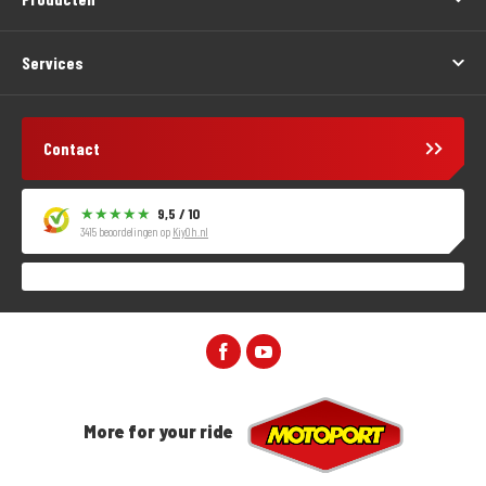
Services
Contact
9,5 / 10
3415 beoordelingen op
KiyOh.nl
More for your ride