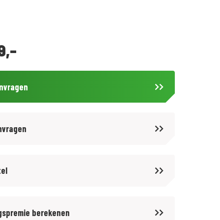
9,-
anvragen
nvragen
tel
gspremie berekenen