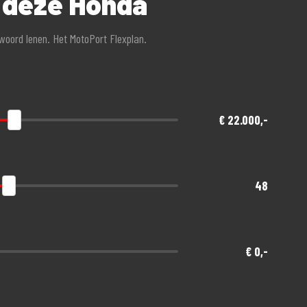
r deze Honda
twoord lenen. Het MotoPort Flexplan.
€ 22.000,-
48
€ 0,-