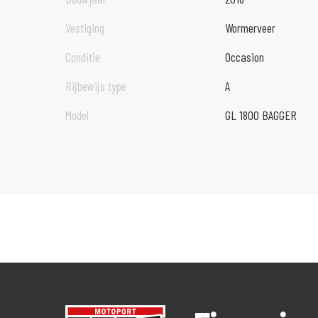
Vestiging
Wormerveer
Conditie
Occasion
Rijbewijs type
A
Model
GL 1800 BAGGER