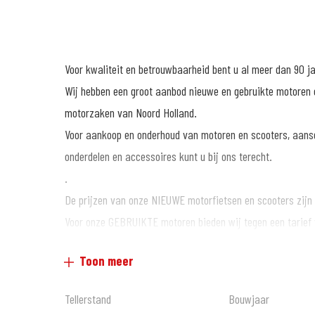
Voor kwaliteit en betrouwbaarheid bent u al meer dan 90 j
Wij hebben een groot aanbod nieuwe en gebruikte motoren e
motorzaken van Noord Holland.
Voor aankoop en onderhoud van motoren en scooters, aans
onderdelen en accessoires kunt u bij ons terecht.
.
De prijzen van onze NIEUWE motorfietsen en scooters zijn a
Voor onze GEBRUIKTE motoren bieden wij tegen een tarief
Informeer hiervoor bij onze verkoopafdeling.
Toon meer
.
Wij zijn al meer dan 60 jaar officieel Honda dealer en daa
Tellerstand
Bouwjaar
en verkoop van alle merken is bij ons mogelijk, nieuw en ge