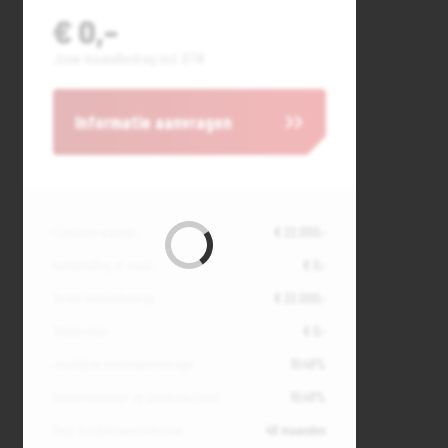
€ 0,-
Jouw maandbedrag incl. BTW
Informatie aanvragen
Contante waarde
€ 22.000,-
Aanbetaling of inruil
€ 0,-
Totale kredietbedrag
€ 22.000,-
Slottermijn
€ 0,-
Jaarlijkse kostenpercentage
10,49%
Debetrentevoet op jaarbasis (vast)
10,49%
Duur kredietovereenkomst
48 maanden