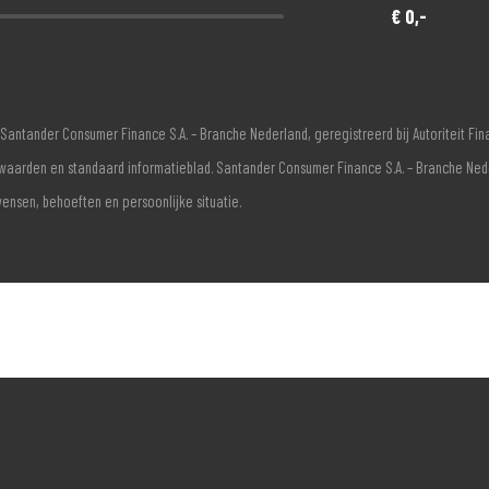
€ 0,-
Santander Consumer Finance S.A. – Branche Nederland, geregistreerd bij Autoriteit F
voorwaarden en standaard informatieblad. Santander Consumer Finance S.A. – Branche Ne
wensen, behoeften en persoonlijke situatie.