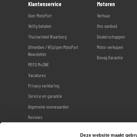
Klantenservice
Motoren
Over MotoPort
Verhuur
Veilig betalen
Ons aanbod
Thuiswinkel Waarborg
Dealerschappen
Afmelden / Wijzigen MotoPort
Motor verkopen
Newsletter
Bovag Garantie
MOTO M•ZINE
Vacatures
Privacy verklaring
Service en garantie
Algemene voorwaarden
Reviews
Sitemap
Deze website maakt gebru