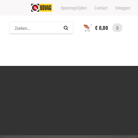
Openingstijden
Contact
Inloggen
Zoeken
€ 0,00
0