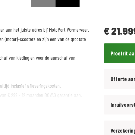
€
21.99
aar aan het juiste adres bij MotoPort Wormerveer.
n (motor)-scooters en zijn een van de grootste
Proefrit a
chaf van kleding en voor de aanschaf van
Offerte aa
ltijd inclusief afleveringskosten.
 van € 299,- 12 maanden BOVAG garantie aan.
Inruilvoors
rnaast BMW Motorrad specialist sinds 1972. Inruil
Verzekerin
bruikt.