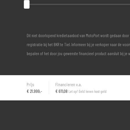
Dit niet doorlopend kredietaanbod van MotoPort wordt gedaan door 
registratie bij het BKR te Tiel. Informeer bij je verkoper naar de 
bepalen of het door jou gewenste financieel product aansluit bij je 
Prijs
Financieren v.a.
€
21.999,-
€ 611,08
Let op! Geld lenen kost geld