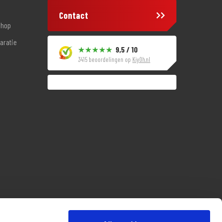
Contact
shop
aratie
9,5 / 10
3415 beoordelingen op
KiyOh.nl