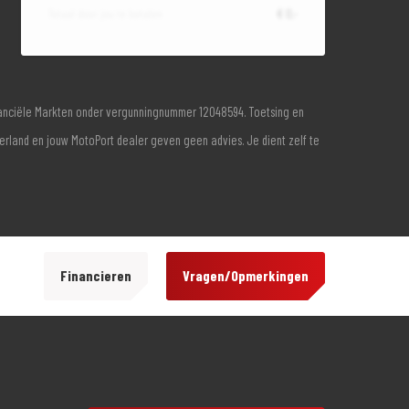
Totaal door jou te betalen
€ 0,-
inanciële Markten onder vergunningnummer 12048594. Toetsing en
derland en jouw MotoPort dealer geven geen advies. Je dient zelf te
Financieren
Vragen/Opmerkingen