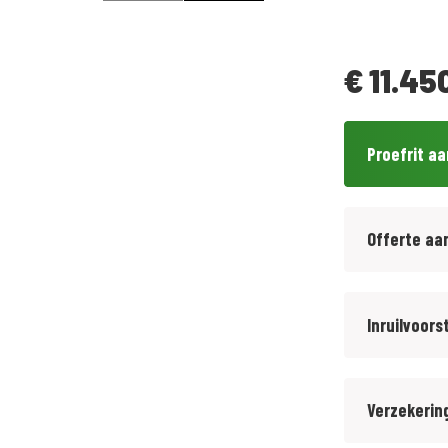
€
11.45
Proefrit a
Offerte aa
Inruilvoors
Verzekerin