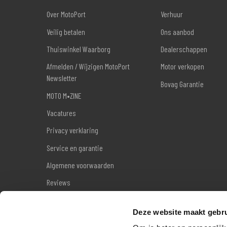
Over MotoPort
Verhuur
Veilig betalen
Ons aanbod
Thuiswinkel Waarborg
Dealerschappen
Afmelden / Wijzigen MotoPort
Motor verkopen
Newsletter
Bovag Garantie
MOTO M•ZINE
Vacatures
Privacy verklaring
Service en garantie
Algemene voorwaarden
Reviews
Sitemap
Deze website maakt gebru
Wettelijke garantie