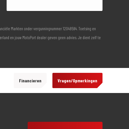
inanciële Markten onder vergunningnummer 12048594. Toetsing en
derland en jouw MotoPort dealer geven geen advies. Je dient zelf te
Financieren
Vragen/Opmerkingen