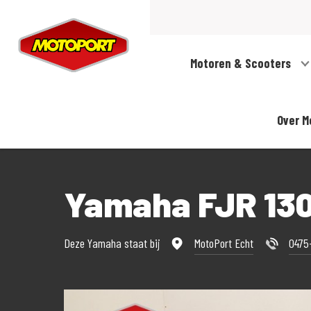
Motoren & Scooters
Over M
Yamaha FJR 13
Deze Yamaha staat bij
MotoPort Echt
0475