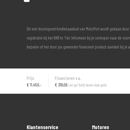
Dit niet doorlopend kredietaanbod van MotoPort wordt gedaan door 
registratie bij het BKR te Tiel. Informeer bij je verkoper naar de 
bepalen of het door jou gewenste financieel product aansluit bij je 
Prijs
Financieren v.a.
€
11.450,-
€ 318,06
Let op! Geld lenen kost geld
Klantenservice
Motoren