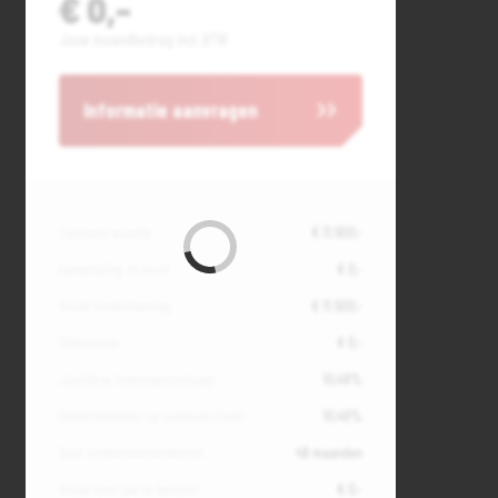
€ 0,-
Jouw maandbedrag incl. BTW
Informatie aanvragen
Contante waarde
€ 11.500,-
Aanbetaling of inruil
€ 0,-
Totale kredietbedrag
€ 11.500,-
Slottermijn
€ 0,-
Jaarlijkse kostenpercentage
10,49%
Debetrentevoet op jaarbasis (vast)
10,49%
Duur kredietovereenkomst
48 maanden
Totaal door jou te betalen
€ 0,-