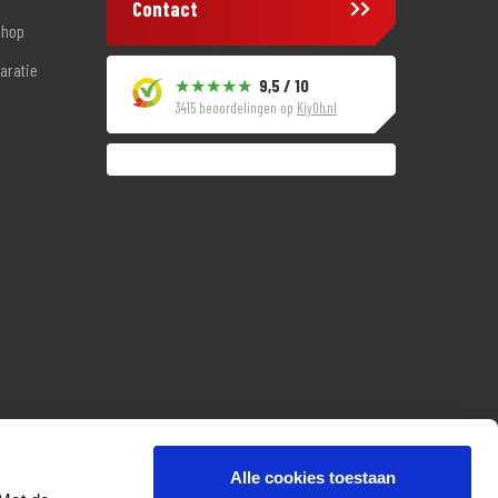
Contact
shop
aratie
9,5 / 10
3415 beoordelingen op
KiyOh.nl
Alle cookies toestaan