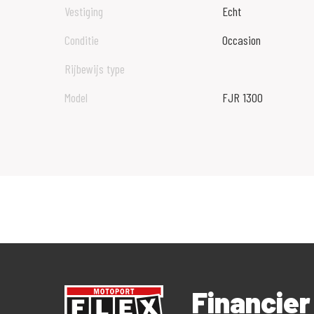
Vestiging
Echt
Conditie
Occasion
Rijbewijs type
Model
FJR 1300
Financie