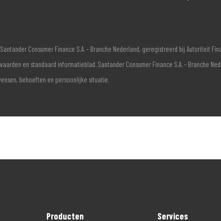
Santander Consumer Finance S.A. – Branche Nederland, geregistreerd bij Autoriteit F
voorwaarden en standaard informatieblad. Santander Consumer Finance S.A. – Branche Ne
wensen, behoeften en persoonlijke situatie.
Producten
Services