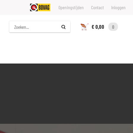
Openingstijden
Contact
Inloggen
Zoeken
€ 0,00
0