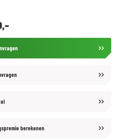
0,-
anvragen
nvragen
tel
gspremie berekenen