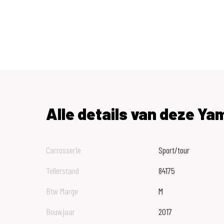
Alle details van deze Y
Carrosserie
Sport/tour
Tellerstand
84175
Btw Marge
M
Bouwjaar
2017