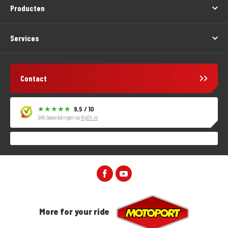
Producten
Services
Contact
9,5 / 10
3415 beoordelingen op
KiyOh.nl
More for your ride