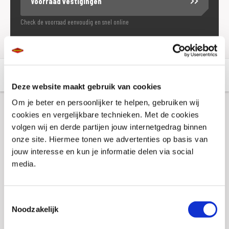
Voorraad vestigingen
Check de voorraad eenvoudig en snel online
Aanvullende informatie
Winkelvoorraad
Deze website maakt gebruik van cookies
Om je beter en persoonlijker te helpen, gebruiken wij
cookies en vergelijkbare technieken. Met de cookies
Aanvullende informatie
volgen wij en derde partijen jouw internetgedrag binnen
onze site. Hiermee tonen we advertenties op basis van
jouw interesse en kun je informatie delen via social
Merk
Booster
media.
Gewicht
0 KILOGRAM
EAN
8718913030718
Toestemmingsselectie
Noodzakelijk
Titel
Keukenschort + Ovenhandschoen Booster,
Street