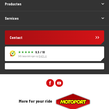
Producten
Services
Contact
9,5 / 10
3415 beoordelingen op
KiyOh.nl
More for your ride