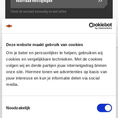
Voorraad vestigingen
Check de voorraad eenvoudig en snel online
Aanvullende informatie
Winkelvoorraad
Deze website maakt gebruik van cookies
Om je beter en persoonlijker te helpen, gebruiken wij
cookies en vergelijkbare technieken. Met de cookies
Aanvullende informatie
volgen wij en derde partijen jouw internetgedrag binnen
onze site. Hiermee tonen we advertenties op basis van
jouw interesse en kun je informatie delen via social
Merk
Booster
media.
Gewicht
0 KILOGRAM
EAN
8718913030725
Toestemmingsselectie
Noodzakelijk
Titel
Keukenschort + Ovenhandschoen Booster,
Cruiser