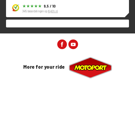
9,5 / 10
3415 beoordelingen op
KiyOh.nl
More for your ride