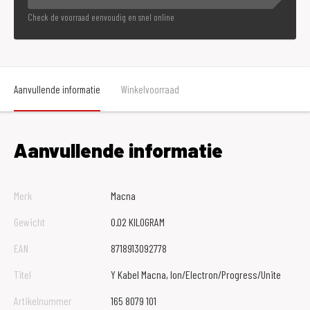
Check de voorraad eenvoudig en snel online
Aanvullende informatie
Winkelvoorraad
Aanvullende informatie
Merk
Macna
Gewicht
0.02 KILOGRAM
EAN
8718913092778
Titel
Y Kabel Macna, Ion/Electron/Progress/Unite
Artikelnummer
165 8079 101