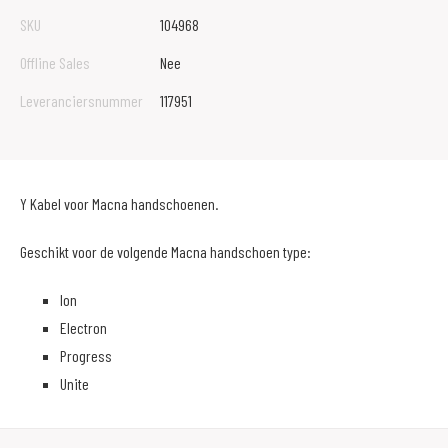
SKU
104968
Offline Sales
Nee
Leveranciersnummer
117951
Y Kabel voor Macna handschoenen.
Geschikt voor de volgende Macna handschoen type:
Ion
Electron
Progress
Unite