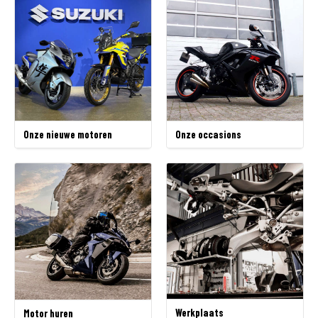
Tellerstand
Categorie
Onze occasions
Onze nieuwe motoren
Rijbewijs type
Aanbieding
Werkplaats
Motor huren