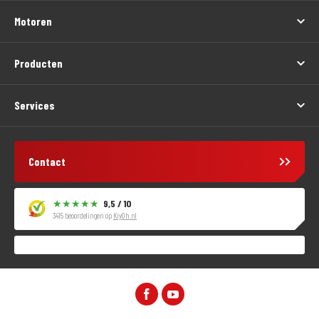
Motoren
Producten
Services
Contact
9,5 / 10
3415 beoordelingen op
KiyOh.nl