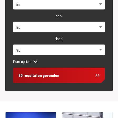
Merk
Model
Meer opties
Bouwjaar
60 resultaten gevonden
Vestiging
Almere
Prijs