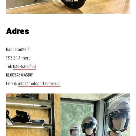
Adres
Randstad22 41
1316 BR Almere
Tel:
036-5346466
NL005464146B01
Email:
info@motoportalmere.nl