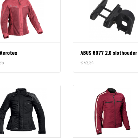
 Aerotex
,95
€ 42,94