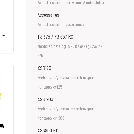
/webshop/motor-accessoires/motorsloten
Accessoires
/webshop/motor-accessoires
GRANIT 67 POWER XS BASIC ORANGE
F3 675 / F3 657 RC
/motoren/catalogus/2019/mv-agusta/f3-
675
XSR125
/veldhoven/yamaha-modellen/sport-
heritage/xsr125
XSR 900
/veldhoven/yamaha-modellen/sport-
heritage/xsr-900
OW
XSR900 GP