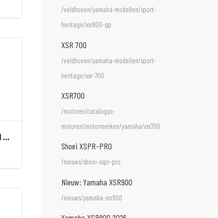
/veldhoven/yamaha-modellen/sport-
heritage/xsr900-gp
XSR 700
/veldhoven/yamaha-modellen/sport-
heritage/xsr-700
XSR700
/motoren/catalogus-
motoren/motormerken/yamaha/xsr700
1060/110 GRANIT CITYCHAIN X-PL
Shoei XSPR-PRO
/nieuws/shoei-xspr-pro
Nieuw: Yamaha XSR900
/nieuws/yamaha-xsr900
Yamaha XSR900 2026