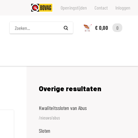
Openingstijden
Contact
Inloggen
Zoeken
€ 0,00
0
Overige resultaten
Kwaliteitssloten van Abus
/nieuws/abus
Sloten