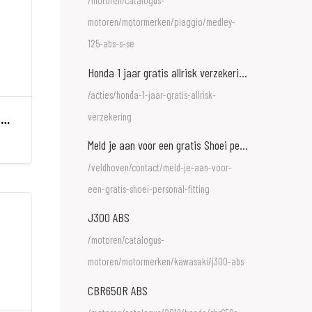
/motoren/catalogus-
motoren/motormerken/piaggio/medley-
125-abs-s-se
Honda 1 jaar gratis allrisk verzekering
/acties/honda-1-jaar-gratis-allrisk-
verzekering
ABUS 8077 2.0 slothouder SH8077
Meld je aan voor een gratis Shoei personal fitting
/veldhoven/contact/meld-je-aan-voor-
een-gratis-shoei-personal-fitting
J300 ABS
/motoren/catalogus-
motoren/motormerken/kawasaki/j300-abs
CBR650R ABS