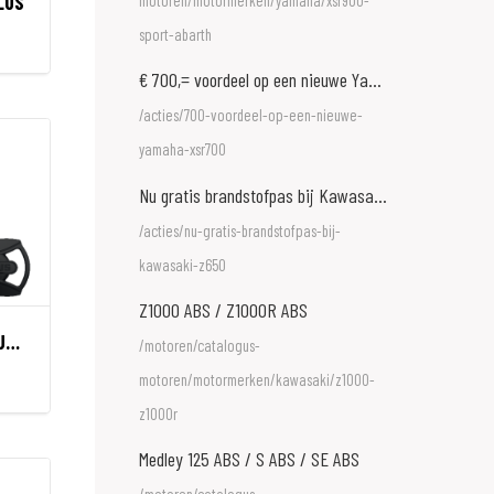
LUS
motoren/motormerken/yamaha/xsr900-
sport-abarth
€ 700,= voordeel op een nieuwe Yamaha XSR700
/acties/700-voordeel-op-een-nieuwe-
yamaha-xsr700
Nu gratis brandstofpas bij Kawasaki Z650
/acties/nu-gratis-brandstofpas-bij-
kawasaki-z650
Z1000 ABS / Z1000R ABS
2500/165 HB230 GRANIT SUPER EXTREME
/motoren/catalogus-
motoren/motormerken/kawasaki/z1000-
z1000r
Medley 125 ABS / S ABS / SE ABS