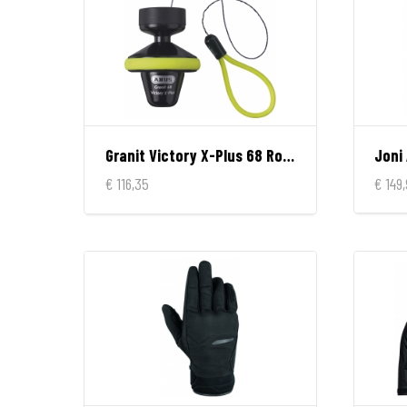
Granit Victory X-Plus 68 Roll Up
Joni
€ 116,35
€ 149