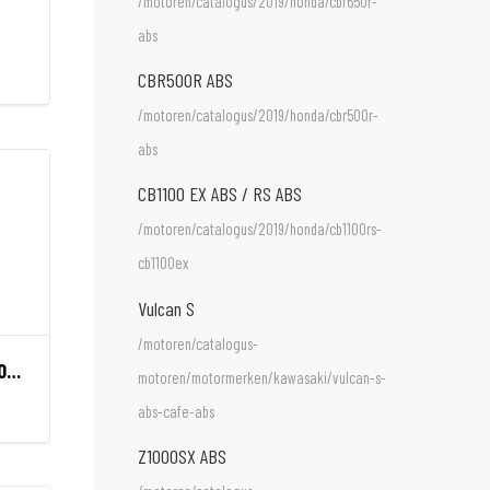
/motoren/catalogus/2019/honda/cbr650r-
abs
CBR500R ABS
/motoren/catalogus/2019/honda/cbr500r-
abs
CB1100 EX ABS / RS ABS
/motoren/catalogus/2019/honda/cb1100rs-
cb1100ex
Vulcan S
/motoren/catalogus-
37/60 HB70 QUICK MAXI PRO YELLOW
motoren/motormerken/kawasaki/vulcan-s-
abs-cafe-abs
Z1000SX ABS