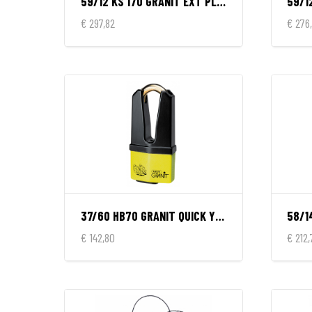
59/12 KS 170 GRANIT EXT PLUS
€ 297,82
€ 276
37/60 HB70 GRANIT QUICK YELLOW
€ 142,80
€ 212,