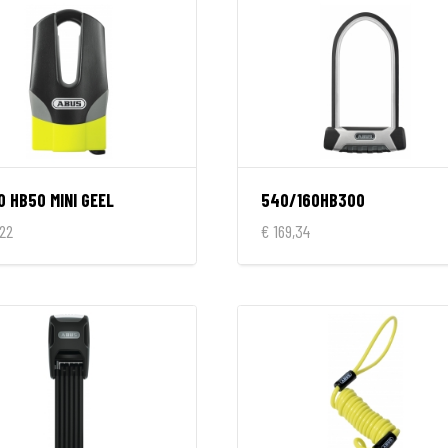
0 HB50 MINI GEEL
540/160HB300
,22
€ 169,34