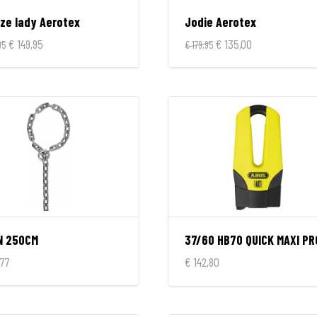
nze lady Aerotex
Jodie Aerotex
€ 149,95
€ 135,00
95
€ 179,95
N 250CM
,77
€ 142,80