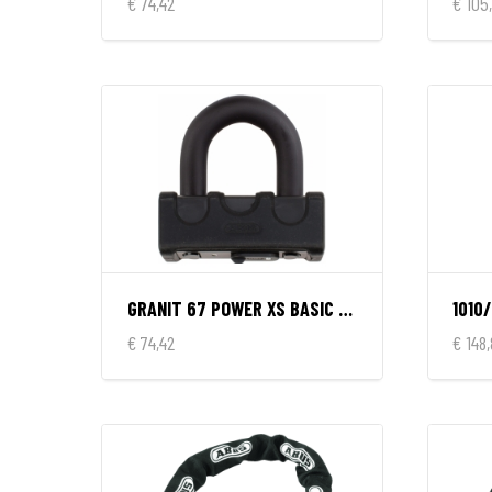
€ 74,42
€ 105
GRANIT 67 POWER XS BASIC BLACK
1010
€ 74,42
€ 148