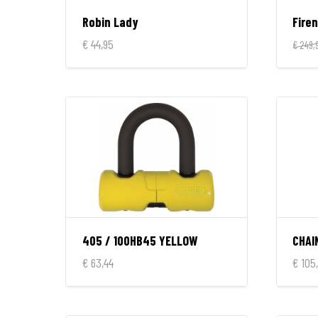
Robin Lady
Fire
€ 44,95
€ 249,
405 / 100HB45 YELLOW
CHAI
€ 63,44
€ 105