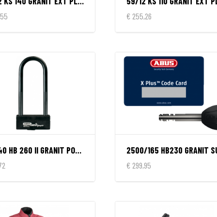
59/12 KS 140 GRANIT EXT PLUS
59/12 KS 110 GRANIT EXT P
,55
€ 255,26
58/140 HB 260 II GRANIT POWER
72
€ 299,95