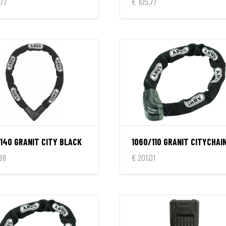
,77
€ 105,77
/140 GRANIT CITY BLACK
,88
€ 201,01